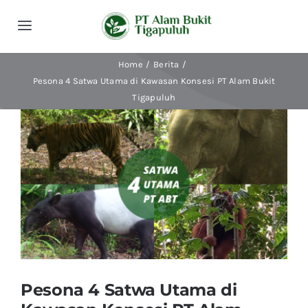
Skip
to
Toggle
content
Navigation
Home
Berita
Beranda
Pesona 4 Satwa Utama di Kawasan Konsesi PT Alam Bukit
Tigapuluh
Tentang Kami
View
Larger
Kegiatan
Image
Publikasi
Berita
Pesona 4 Satwa Utama di
Indonesian