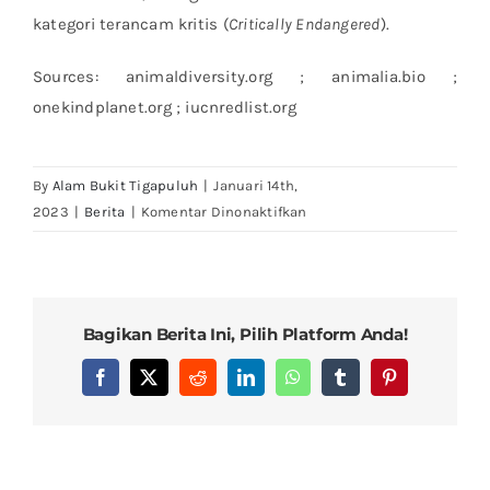
kategori terancam kritis (
Critically Endangered
).
Sources: animaldiversity.org ; animalia.bio ;
onekindplanet.org ; iucnredlist.org
By
Alam Bukit Tigapuluh
|
Januari 14th,
pada
2023
|
Berita
|
Komentar Dinonaktifkan
Pesona
4
Satwa
Utama
Bagikan Berita Ini, Pilih Platform Anda!
di
Kawasan
Facebook
X
Reddit
LinkedIn
WhatsApp
Tumblr
Pinterest
Konsesi
PT
Alam
Bukit