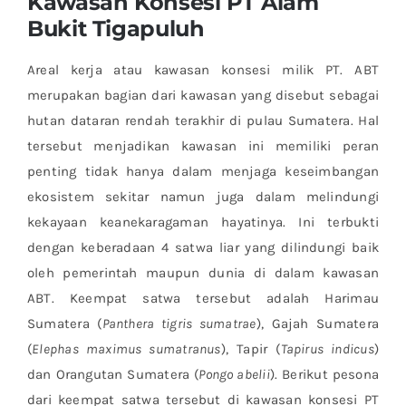
Kawasan Konsesi PT Alam
Bukit Tigapuluh
Adopsi Pohon
Areal kerja atau kawasan konsesi milik PT. ABT
merupakan bagian dari kawasan yang disebut sebagai
hutan dataran rendah terakhir di pulau Sumatera. Hal
tersebut menjadikan kawasan ini memiliki peran
penting tidak hanya dalam menjaga keseimbangan
ekosistem sekitar namun juga dalam melindungi
kekayaan keanekaragaman hayatinya. Ini terbukti
dengan keberadaan 4 satwa liar yang dilindungi baik
oleh pemerintah maupun dunia di dalam kawasan
ABT. Keempat satwa tersebut adalah Harimau
Sumatera (
Panthera tigris sumatrae
), Gajah Sumatera
(
Elephas maximus sumatranus
), Tapir (
Tapirus indicus
)
dan Orangutan Sumatera (
Pongo abelii
). Berikut pesona
dari keempat satwa tersebut di kawasan konsesi PT