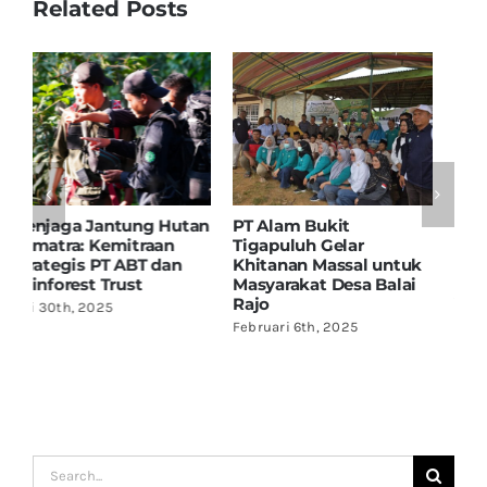
Related Posts
Tigapuluh
PT Alam Bukit
Memadamkan
S
Tigapuluh dan Desa
Ancaman: Anggota PT
T
k
Balai Rajo
ABT Asah Kemampuan
K
Menandatangani
Pengendalian Karhutla
u
Village Agreement
di Tebo
d
untuk Pengelolaan
Juli 7th, 2025
J
Hutan Berkelanjutan
Januari 6th, 2025