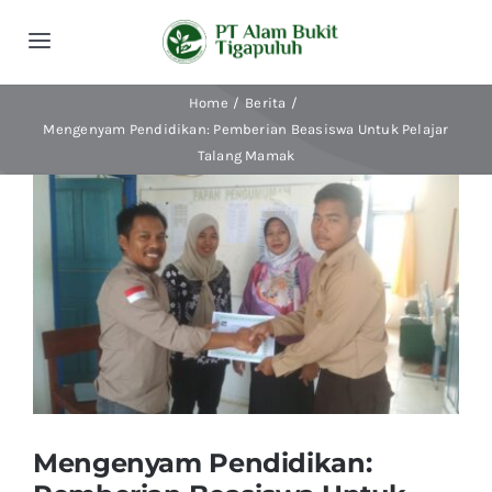
Skip
to
Toggle
content
Navigation
Home
Berita
Beranda
Mengenyam Pendidikan: Pemberian Beasiswa Untuk Pelajar
Talang Mamak
Tentang Kami
View
Larger
Kegiatan
Image
Publikasi
Berita
Mengenyam Pendidikan:
Indonesian