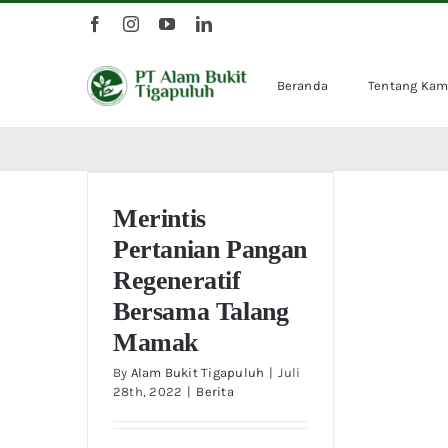
Skip
to
content
Beranda
Tentang Kam
Merintis Pertanian Pangan
Regeneratif Bersama Talang
Merintis
Mamak
Pertanian Pangan
Regeneratif
Bersama Talang
Mamak
By
Alam Bukit Tigapuluh
|
Juli
28th, 2022
|
Berita