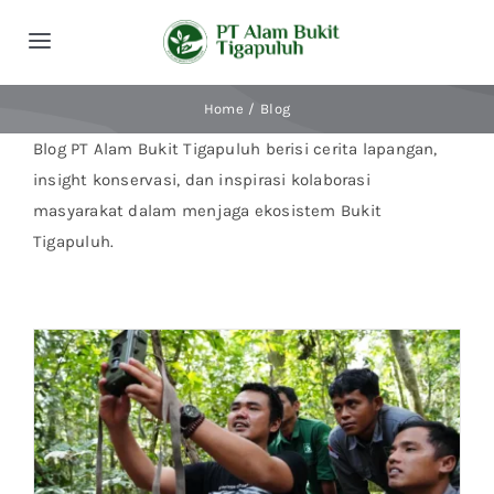
Skip
to
Toggle
content
Navigation
Beranda
Home
Blog
Blog PT Alam Bukit Tigapuluh berisi cerita lapangan,
Tentang Kami
insight konservasi, dan inspirasi kolaborasi
masyarakat dalam menjaga ekosistem Bukit
Tigapuluh.
Kegiatan
Publikasi
Berita
Indonesian