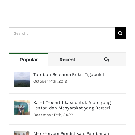
Menyimp
Suara:
Catatan
Lapanga
dari
Search
Bukit
for:
Tigapulu
Comments
Popular
Recent
Tumbuh Bersama Bukit Tigapuluh
Oktober 14th, 2019
Karet Tersertifikasi untuk Alam yang
Lestari dan Masyarakat yang Berseri
Desember 12th, 2022
Mengenyam Pendidikan: Pemberian