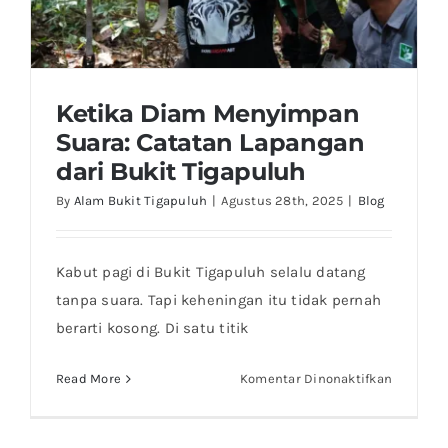
Adopsi Pohon
Ketika Diam Menyimpan
Suara: Catatan Lapangan
dari Bukit Tigapuluh
Ketika Diam Menyimpan Suara: Catatan
By
Alam Bukit Tigapuluh
|
Agustus 28th, 2025
|
Blog
Lapangan dari Bukit Tigapuluh
Kabut pagi di Bukit Tigapuluh selalu datang
tanpa suara. Tapi keheningan itu tidak pernah
berarti kosong. Di satu titik
pada
Read More
Komentar Dinonaktifkan
Ketika
Diam