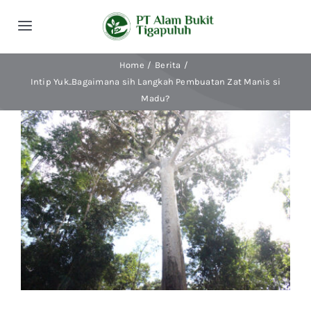
Skip
to
Toggle
content
Navigation
Home
Berita
Beranda
Intip Yuk..Bagaimana sih Langkah Pembuatan Zat Manis si
Madu?
Tentang Kami
View
Larger
Kegiatan
Image
Publikasi
Berita
Indonesian