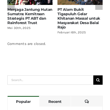
utan
PT Alam Bukit
PT Alam Bukit
Tigapuluh Gelar
Tigapuluh dan Desa
n
Khitanan Massal untuk
Balai Rajo
Masyarakat Desa Balai
Menandatangani
Rajo
Village Agreement
untuk Pengelolaan
Februari 6th, 2025
Hutan Berkelanjutan
Januari 6th, 2025
Comments are closed.
Search
for:
Comments
Popular
Recent