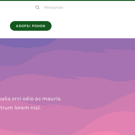
Search
for:
ADOPSI POHON
ulis orci odio ac mauris.
utrum lorem nisl.